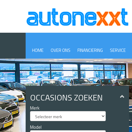
Skip
to
main
content
HOME
OVER ONS
FINANCIERING
SERVICE
OCCASIONS ZOEKEN
Merk
Model