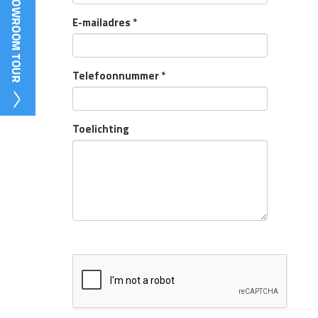
E-mailadres
*
Telefoonnummer
*
Toelichting
Onderstaande vraag is om spam te voorkomen